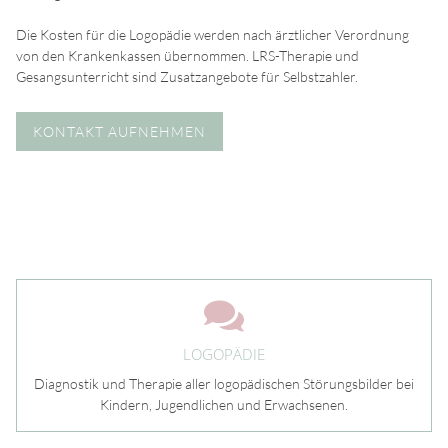
Die Kosten für die Logopädie werden nach ärztlicher Verordnung
von den Krankenkassen übernommen. LRS-Therapie und
Gesangsunterricht sind Zusatzangebote für Selbstzahler.
KONTAKT AUFNEHMEN
HOME
LEISTUNGEN
Logopädie
LOGOPÄDIE
Diagnostik und Therapie aller logopädischen Störungsbilder bei
Lese-Rechtschreibschwäche (LRS)
Kindern, Jugendlichen und Erwachsenen.